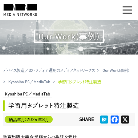
Our Work(事例)
デバイス製造／DX・メディア運用のメディアネットワークス
Our Work(事例)
Kyoshiba PC／MediaTab
学習用タブレット特注製造
Kyoshiba PC／MediaTab
学習用タブレット特注製造
Hatena
Faceboo
X
2024
8
納品年月：
年
月
教育出版大手企業様からの委託を受け、