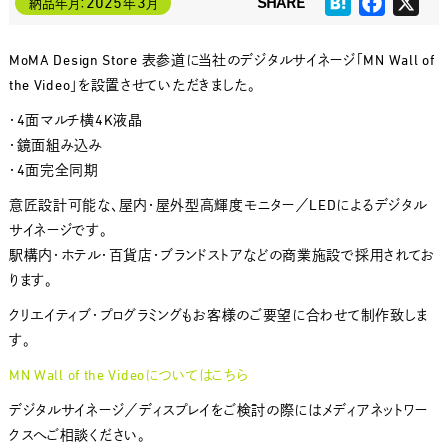
Hatena
Faceboo
X
2025
3
納品年月：
年
月
MoMA Design Store 表参道に当社のデジタルサイネージ「MN Wall of
the Video」を設置させていただきました。
・4面マルチ横4K液晶
・鏡面組み込み
・4面完全同期
意匠設計可能な、屋内・屋外型高輝度モニター／LEDによるデジタル
サイネージです。
駅構内・ホテル・百貨店・ブランドストアなどの商業施設で採用されてお
ります。
クリエイティブ・プログラミングもお客様のご要望に合わせて制作致しま
す。
MN Wall of the Videoについてはこちら
デジタルサイネージ／ディスプレイをご検討の際にはメディアネットワー
クスへご相談ください。