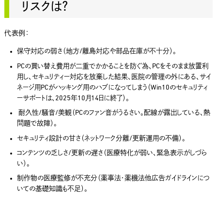
リスクは？
代表例：
保守対応の弱さ（地方/離島対応や部品在庫が不十分）。
PCの買い替え費用が二重でかかることを防ぐ為、PCをそのまま放置利
用し、セキュリティー対応を放棄した結果、医院の管理の外にある、サイ
ネージ用PCがハッキング用のハブになってしまう（Win10のセキュリティ
ーサポートは、2025年10月14日に終了）。
耐久性/騒音/美観（PCのファン音がうるさい。配線が露出している、熱
問題で故障）。
セキュリティ設計の甘さ（ネットワーク分離/更新運用の不備）。
コンテンツの乏しさ/更新の遅さ（医療特化が弱い、緊急表示がしづら
い）。
制作物の医療監修が不充分（薬事法・薬機法他広告ガイドラインにつ
いての基礎知識も不足）。