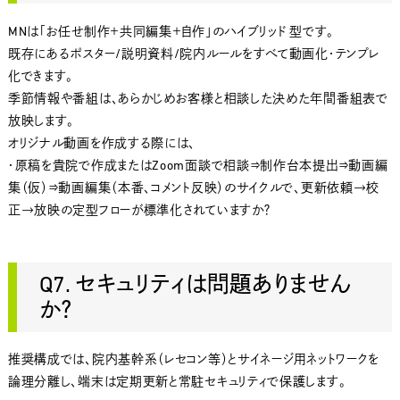
MNは「お任せ制作＋共同編集＋自作」のハイブリッド 型です。
既存にあるポスター/説明資料/院内ルールをすべて動画化・テンプレ
化できます。
季節情報や番組は、あらかじめお客様と相談した決めた年間番組表で
放映します。
オリジナル動画を作成する際には、
・原稿を貴院で作成またはZoom面談で相談⇒制作台本提出⇒動画編
集（仮）⇒動画編集（本番、コメント反映）のサイクルで、更新依頼→校
正→放映の定型フローが標準化されていますか？
Q7. セキュリティは問題ありません
か？
推奨構成では、院内基幹系（レセコン等）とサイネージ用ネットワークを
論理分離し、端末は定期更新と常駐セキュリティで保護します。